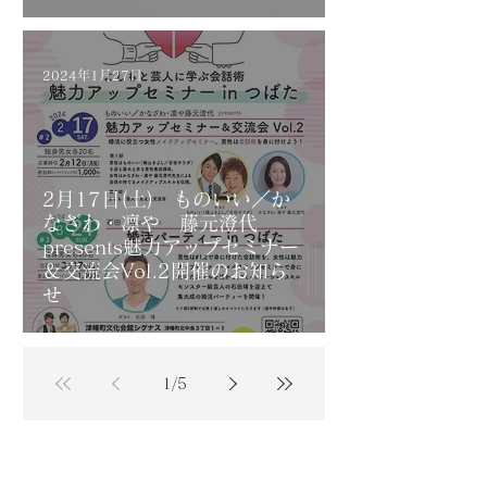
2024年1月27日
2月17日(土) ものいい／か
なざわ・凛や 藤元澄代
presents魅力アップセミナー
＆交流会Vol.2開催のお知ら
せ
1
/
5